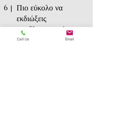
6
Πιο εύκολο να
εκδιώξεις
προβληματικούς
ενοικιαστές
Call Us
Email
Εάν ένας επισκέπτης είναι
προβληματικός, είναι
συνήθως εκεί μόνο για
σύντομο χρονικό διάστημα
και είναι πιο εύκολο να
διασφαλίσετε ότι δεν θα
επιστρέψει.